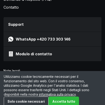
Contatto
Support
WhatsApp +420 733 303 146
Modulo di contatto
Note legali
Informativa sulla privacy
Utilizziamo cookie tecnicamente necessari per il
funzionamento del sito web. Con il vostro consenso,
CGC
utilizziamo Google Analytics per l'analisi statistica. I dati
Gestisci cookie
possono essere trasferiti negli Stati Uniti. I dettagli sono
disponibili nella nostra
informativa sulla privacy
.
© 2026 by Online Marketing Solutions AG
Solo cookie necessari
Accetta tutto