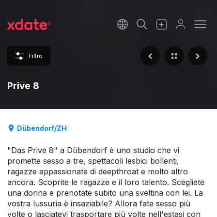
Français
Italiano
Filtro
Español
Prive 8
Dübendorf/ZH
"Das Prive 8" a Dübendorf è uno studio che vi
promette sesso a tre, spettacoli lesbici bollenti,
ragazze appassionate di deepthroat e molto altro
ancora. Scoprite le ragazze e il loro talento. Scegliete
una donna e prenotate subito una sveltina con lei. La
vostra lussuria è insaziabile? Allora fate sesso più
volte o lasciatevi trasportare più volte nell'estasi con