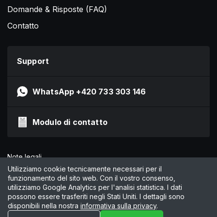
Domande & Risposte (FAQ)
Contatto
Support
WhatsApp +420 733 303 146
Modulo di contatto
Note legali
Informativa sulla privacy
Utilizziamo cookie tecnicamente necessari per il
funzionamento del sito web. Con il vostro consenso,
CGC
utilizziamo Google Analytics per l'analisi statistica. I dati
Gestisci cookie
possono essere trasferiti negli Stati Uniti. I dettagli sono
disponibili nella nostra
informativa sulla privacy
.
© 2026 by Online Marketing Solutions AG