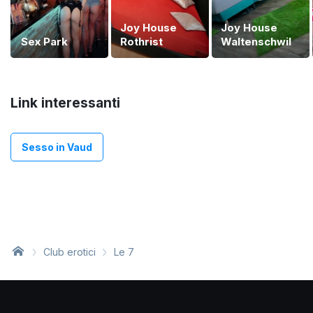
Joy House
Joy House
Sex Park
Rothrist
Waltenschwil
Link interessanti
Sesso in Vaud
Club erotici
Le 7