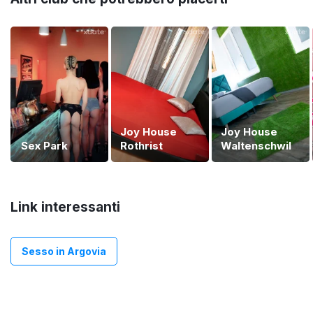
Joy House
Joy House
Sex Park
Rothrist
Waltenschwil
Link interessanti
Sesso in Argovia