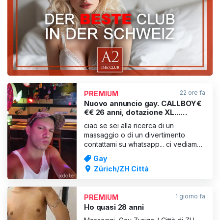
VISUALIZZA
22 ore fa
PREMIUM
Nuovo annuncio gay. CALLBOY€
€€ 26 anni, dotazione XL...
disponibile a Zurigo. NON
ciao se sei alla ricerca di un
GRATIS!
massaggio o di un divertimento
contattami su whatsapp... ci vediamo
allora ...
Gay
Zürich/ZH Città
1 giorno fa
PREMIUM
Ho quasi 28 anni