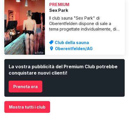
è il re🫅 S
PREMIUM
Sex Park
Il club sauna "Sex Park" di
Oberentfelden dispone di sale a
tema progettate individualmente, di
un ampio bar con pole dance, di
un'area benessere con diverse
Club della sauna
saune, terme e un idromassaggio. Le
Oberentfelden/AG
nostre incantevoli e sexy ragazze vi
aspettano per sedurvi con lascivi
spettacoli dal vivo o invitanti fli
La vostra pubblicità del Premium Club potrebbe
conquistare nuovi clienti!
Prenota ora
Mostra tutti i club