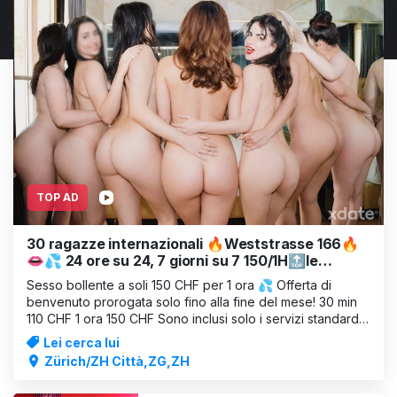
TOP AD
30 ragazze internazionali 🔥Weststrasse 166🔥
👄💦 24 ore su 24, 7 giorni su 7 150/1H🔝le
migliori ragazze 🔝☎️📞🔥
Sesso bollente a soli 150 CHF per 1 ora 💦 Offerta di
benvenuto prorogata solo fino alla fine del mese! 30 min
110 CHF 1 ora 150 CHF Sono inclusi solo i servizi standard!
(Fellatio, leccata, 69, sesso CON preservativo, facesitting,
Lei cerca lui
massaggio) www.villa166.ch 8003 Zurigo, Weststrasse 166
Zürich/ZH Città,ZG,ZH
Kiss V