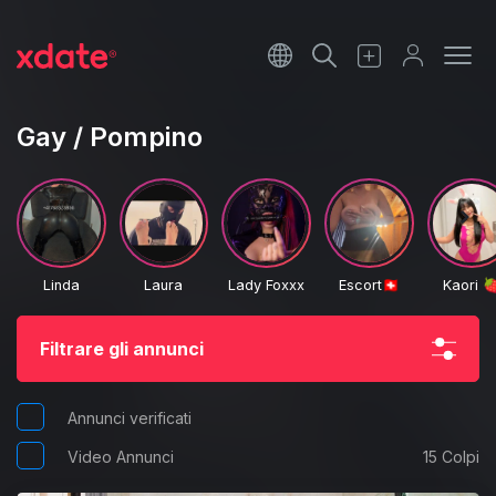
Français
Italiano
Gay / Pompino
Español
Linda
Laura
Lady Foxxx
Escort🇨🇭
Kaori 
Filtrare gli annunci
Annunci verificati
Video Annunci
15 Colpi