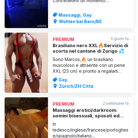
Concedetevi un momento.
Spegnetevi e rilassatevi! Dimenticate
per un attimo la vita quotidiana e le
Massaggi, Gay
preoccupazioni. Un uomo bisessuale
Wohlen bei Bern/BE
di 61 anni, cordiale e sensibile, vi
offre un massaggio completo che fa
bene al corpo e all'anima. Anche
5 giorni fa
PREMIUM
Brasiliano nero XXL🔥Servizio di
scorta nel cantone di Zurigo 💦
Sono Marcos,🔥 un brasiliano
muscoloso e attraente con un pene
XXL (23 cm) e pronto a regalarti
momenti indimenticabili. Grazie ai miei
Gay
anni di esperienza, proverai un
Zürich/ZH Città
piacere senza limiti. Nuovo a Zurigo
e già impaziente di divertirmi.💦 ✨
Offro visite a domicilio e servizi di
2 settimane fa
PREMIUM
accompagnamento in tutt
Massaggi erotici/darkroom:
uomini bisessuali, sposati ed
eterosessuali curiosi, in forma
In
di anonimato
tedesco/inglese/francese/portoghes
e/spagnolo/italiano