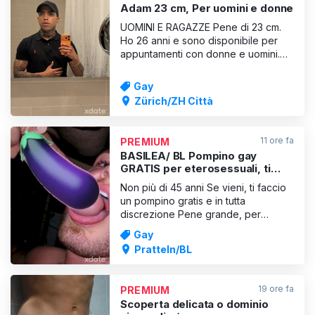
Adam 23 cm, Per uomini e donne
UOMINI E RAGAZZE Pene di 23 cm.
Ho 26 anni e sono disponibile per
appuntamenti con donne e uomini.
Se vuoi vivere un’esperienza
fantastica, grande e indimenticabile,
Gay
scrivimi pure 💦👿🍆🧑🏽‍💼🧑🏽‍💼
Zürich/ZH Città
11 ore fa
PREMIUM
BASILEA/ BL Pompino gay
GRATIS per eterosessuali, ti
succhio fino in fondo! Fino a 45
Non più di 45 anni Se vieni, ti faccio
anni
un pompino gratis e in tutta
discrezione Pene grande, per
favore, niente uomini grassi!
Gay
WhatsApp con foto del pene
Pratteln/BL
19 ore fa
PREMIUM
Scoperta delicata o dominio