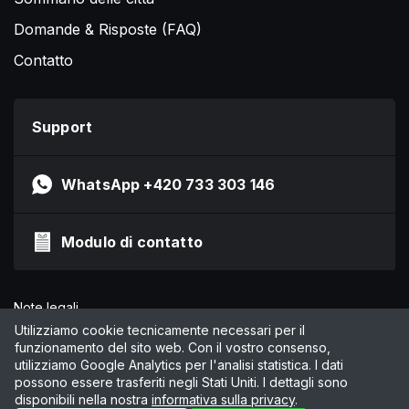
Domande & Risposte (FAQ)
Contatto
Support
WhatsApp +420 733 303 146
Modulo di contatto
Note legali
Informativa sulla privacy
Utilizziamo cookie tecnicamente necessari per il
funzionamento del sito web. Con il vostro consenso,
CGC
utilizziamo Google Analytics per l'analisi statistica. I dati
Gestisci cookie
possono essere trasferiti negli Stati Uniti. I dettagli sono
disponibili nella nostra
informativa sulla privacy
.
© 2026 by Online Marketing Solutions AG