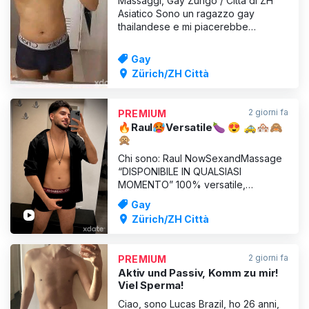
Massaggi, Gay Zurigo / Città di ZH
Asiatico Sono un ragazzo gay
thailandese e mi piacerebbe
accoglierti a casa mia per un
massaggio completo con olio o un
Gay
massaggio tradizionale thailandese.
Zürich/ZH Città
In un’atmosfera tipicamente
thailandese, accompagnata da
musica discreta, ti massaggerò con
2 giorni fa
PREMIUM
grande sensibili
🔥Raul🥵Versatile🍆 😍 🚕🏘️🙈
🙊
Chi sono: Raul NowSexandMassage
“DISPONIBILE IN QUALSIASI
MOMENTO” 100% versatile,
sensuale e appassionato. Bacio
Gay
fantastico, ho incredibili abilità orali e
Zürich/ZH Città
mani grandi.🫢 per esplorare tutto
ciò che ti fa provare piacere. Pronto
e capace di soddisfare papà e di
2 giorni fa
PREMIUM
dimostrargli che i ragazzacci come
Aktiv und Passiv, Komm zu mir!
Viel Sperma!
Ciao, sono Lucas Brazil, ho 26 anni,