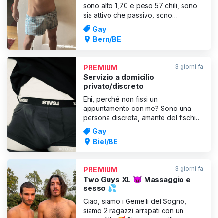
sono alto 1,70 e peso 57 chili, sono
sia attivo che passivo, sono
disponibile solo su appuntamento, il
Gay
mio appartamento è pulito e discreto,
Bern/BE
sono sempre eccitato e ho molto
sperma – fissa il tuo appuntamento in
anticipo e godrai del miglior sesso
3 giorni fa
PREMIUM
della tua vita,
Servizio a domicilio
privato/discreto
Ehi, perché non fissi un
appuntamento con me? Sono una
persona discreta, amante del fischio
e del feticismo dei piedi, semplice,
Gay
rispettosa e aperta a molte cose.
Biel/BE
Basta che ti assicuri di avere una
buona igiene, è importante.
Raccontami i tuoi feticismi preferiti,
3 giorni fa
PREMIUM
qualunque cosa ti piaccia So
Two Guys XL 😈 Massaggio e
sesso 💦
Ciao, siamo i Gemelli del Sogno,
siamo 2 ragazzi arrapati con un