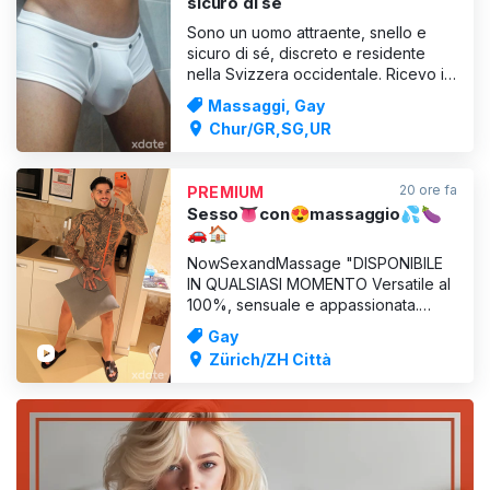
sicuro di sé
Sono un uomo attraente, snello e
sicuro di sé, discreto e residente
nella Svizzera occidentale. Ricevo in
un ambiente privato e riservato,
Massaggi, Gay
riservato a una clientela rispettosa.
Chur/GR,SG,UR
La discrezione è per me una priorità
assoluta. Offro massaggi sensuali ed
erotici che, a seconda dell’intesa,
20 ore fa
PREMIUM
possono dive
Sesso👅con😍massaggio💦🍆
🚗🏠
NowSexandMassage "DISPONIBILE
IN QUALSIASI MOMENTO Versatile al
100%, sensuale e appassionata.
Sono bravissima a baciatrice, con
Gay
incredibili abilità orali e mani grandi
Zürich/ZH Città
Per esplorare tutto ciò che ti fa
sentire bene Desiderosa e capace di
soddisfare papà e di dimostrargli che
i ragazzacci com