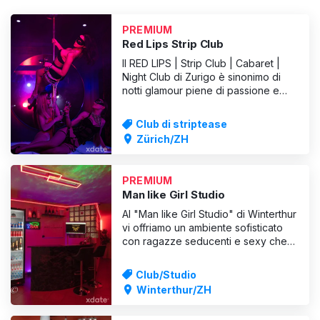
PREMIUM
Red Lips Strip Club
Il RED LIPS | Strip Club | Cabaret |
Night Club di Zurigo è sinonimo di
notti glamour piene di passione e
divertimento. Con spettacoli di strip
hot, artisti attraenti e un ambiente
Club di striptease
esclusivo, il club offre un'esperienza
Zürich/ZH
unica a tutti gli ospiti. Al RED LIPS non
ci si può aspettare solo una
selezione
PREMIUM
Man like Girl Studio
Al "Man like Girl Studio" di Winterthur
vi offriamo un ambiente sofisticato
con ragazze seducenti e sexy che
aspettano con ansia la vostra visita.
Prenotate le nostre ragazze per il
Club/Studio
vostro soggiorno in studio o come
Winterthur/ZH
escort👠. Vi offriamo un servizio
completo secondo il motto: Il cliente