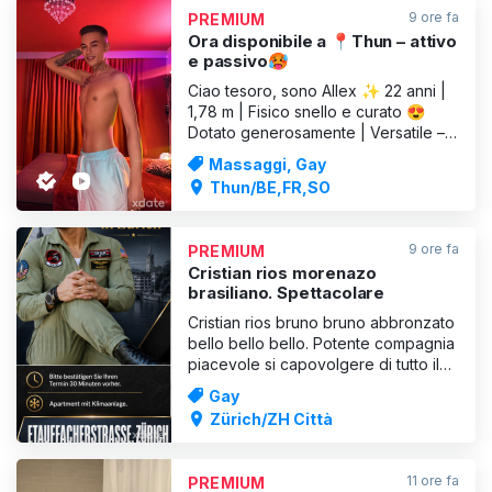
9 ore fa
PREMIUM
Ora disponibile a 📍Thun – attivo
e passivo🥵
Ciao tesoro, sono Allex ✨ 22 anni |
1,78 m | Fisico snello e curato 😍
Dotato generosamente | Versatile –
attivo e passivo 💎 Accompagnatore
Massaggi, Gay
di lusso Massaggio tantrico sensuale
Thun/BE,FR,SO
Seduzione raffinata Dominanza
delicata o decisa – proprio come
desideri Non è un incontro qualsiasi…
9 ore fa
PREMIUM
Sono Allex – una co
Cristian rios morenazo
brasiliano. Spettacolare
Cristian rios bruno bruno abbronzato
bello bello bello. Potente compagnia
piacevole si capovolgere di tutto il
tuo fascino in. Piacere garantito no.
Gay
Uomini. In. Controllare cristian rios
Zürich/ZH Città
supernovo
11 ore fa
PREMIUM