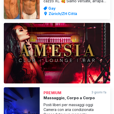
cazzo XL. 🥰 Siamo versatili, arrapati
e sempre pronti, abbiamo un
Gay
appartamento bello, discreto e pulito
Zürich/ZH Città
e possiamo realizzare i tuoi sogni ✨
A presto 💋
VISUALIZZA
3 giorni fa
PREMIUM
Massaggio, Corpo a Corpo
Posti liberi per massaggi oggi
Camera con aria condizionata