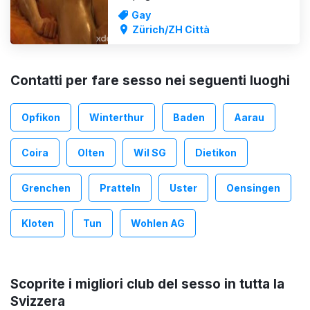
MANN2MANN@FEINMASSAGE /
Gay
Darkroom ANONYM 4 uomini
Zürich/ZH Città
bisessuali, sposati ed eterosessuali
curiosi MANN2MANN DARKROOM /
buio pesto ANONIMO a 8004 Zurigo
per UOMINI BISESSUALI, SPOSATI,
Contatti per fare sesso nei seguenti luoghi
ETEROSESSUALI E CURIOSI Sono
maschio, abbronzato, natural
Opfikon
Winterthur
Baden
Aarau
Coira
Olten
Wil SG
Dietikon
Grenchen
Pratteln
Uster
Oensingen
Kloten
Tun
Wohlen AG
Scoprite i migliori club del sesso in tutta la
Svizzera