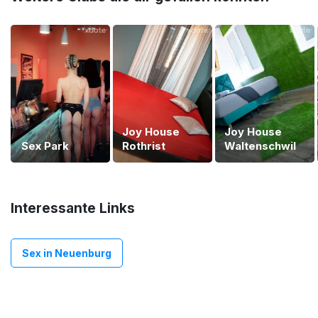
Joy House
Joy House
Sex Park
Rothrist
Waltenschwil
Interessante Links
Sex in Neuenburg