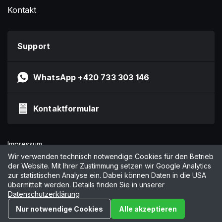
Kontakt
Support
WhatsApp +420 733 303 146
Kontaktformular
Impressum
Datenschutzerklärung
Wir verwenden technisch notwendige Cookies für den Betrieb
der Website. Mit Ihrer Zustimmung setzen wir Google Analytics
AGB
zur statistischen Analyse ein. Dabei können Daten in die USA
Cookies verwalten
übermittelt werden. Details finden Sie in unserer
Datenschutzerklärung
© 2026 by Online Marketing Solutions AG
Nur notwendige Cookies
Alle akzeptieren