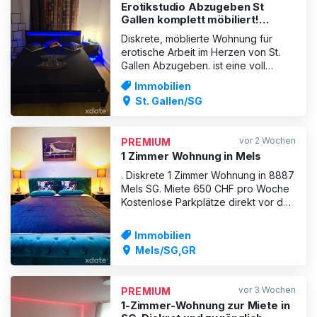
Erotikstudio Abzugeben St
Gallen komplett möbiliert!
Sofort kann Starten!
Diskrete, möblierte Wohnung für
erotische Arbeit im Herzen von St.
Gallen Abzugeben. ist eine voll
möblierte, dreizimmer Wohnung im
Immobilien
Stadtzentrum von St. Gallen, Die
St. Gallen/SG
Wohnung verfügt über eine 24st
Bewilligung Waschturm in der
Wohnung. Ablösesumme nach
vor 2 Wochen
PREMIUM
Absprache Sofort möglich zu
1 Zimmer Wohnung in Mels
starten!!! Miete
. Diskrete 1 Zimmer Wohnung in 8887
Mels SG. Miete 650 CHF pro Woche
Kostenlose Parkplätze direkt vor der
Tür. Eigene Klingel . Kein Rotlicht!
Diskrete Adresse ! Naheliegend zu
Immobilien
Fürstentum Liechtenstein , daher
Mels/SG,GR
reiches Klientel. Bei 90 Tage
Anmeldung kann geholfen werden.
WhatsApp: 07991
vor 3 Wochen
PREMIUM
1-Zimmer-Wohnung zur Miete in