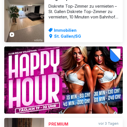
Diskrete Top-Zimmer zu vermieten –
St. Gallen Diskrete Top-Zimmer zu
vermieten, 10 Minuten vom Bahnhof
St. Gallen entfernt. Ich suche
Personen, die in privatem Ambiente
Immobilien
ein Zimmer zum Arbeiten und
St. Gallen/SG
Wohnen suchen. Zimmermiete
möglich. Es ist alles vorhanden:
große Küche, Bad und alles, was
man zum
ANZEIGE
vor 3 Tagen
PREMIUM