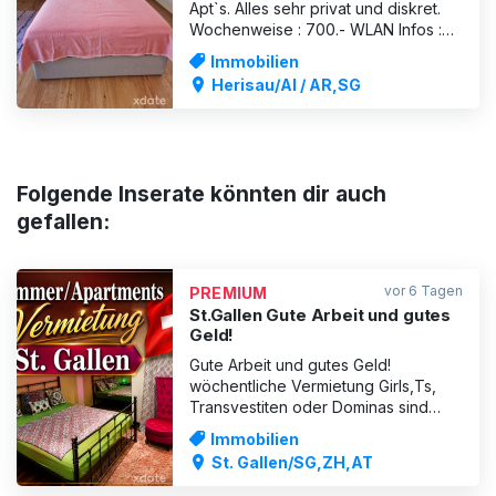
Apt`s. Alles sehr privat und diskret.
Wochenweise : 700.- WLAN Infos :
079 787 53 74
Immobilien
Herisau/AI / AR,SG
Folgende Inserate könnten dir auch
gefallen:
vor 6 Tagen
PREMIUM
St.Gallen Gute Arbeit und gutes
Geld!
Gute Arbeit und gutes Geld!
wöchentliche Vermietung Girls,Ts,
Transvestiten oder Dominas sind
willkommen. In St. Gallen (CH) sind
Immobilien
Wohnungen mit Arbeitserlaubnis
St. Gallen/SG,ZH,AT
verfügbar. 1x große 2-Zimmer-
Wohnung ( Singenbergstrasse ) 1