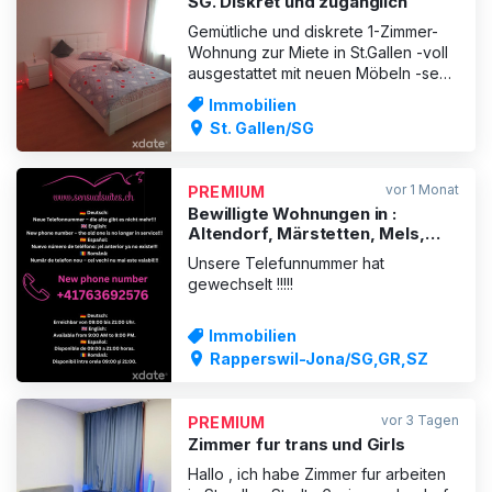
SG. Diskret und zugänglich
Gemütliche und diskrete 1-Zimmer-
Wohnung zur Miete in St.Gallen -voll
ausgestattet mit neuen Möbeln -sehr
bequemes Bett -Handtücher und
Immobilien
Bettwäsche -sehr nahe zum
St. Gallen/SG
Stadtzentrum Wenn Sie
irgendwelche Fragen haben,
kontaktieren Sie mich bitte per SMS
vor 1 Monat
PREMIUM
oder Whatsapp unter
Bewilligte Wohnungen in :
0041782272530
Altendorf, Märstetten, Mels,
Wald, Chur und Maienfeld
Unsere Telefunnummer hat
gewechselt !!!!!
Immobilien
Rapperswil-Jona/SG,GR,SZ
vor 3 Tagen
PREMIUM
Zimmer fur trans und Girls
Hallo , ich habe Zimmer fur arbeiten