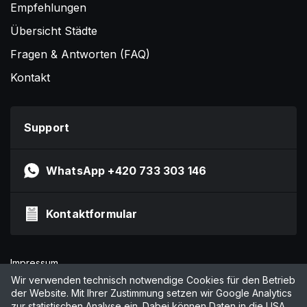
Empfehlungen
Übersicht Städte
Fragen & Antworten (FAQ)
Kontakt
Support
WhatsApp +420 733 303 146
Kontaktformular
Impressum
Datenschutzerklärung
Wir verwenden technisch notwendige Cookies für den Betrieb
der Website. Mit Ihrer Zustimmung setzen wir Google Analytics
AGB
zur statistischen Analyse ein. Dabei können Daten in die USA