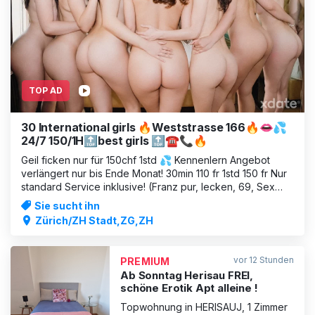
TOP AD
30 International girls 🔥Weststrasse 166🔥👄💦
24/7 150/1H🔝best girls 🔝☎️📞🔥
Geil ficken nur für 150chf 1std 💦 Kennenlern Angebot
verlängert nur bis Ende Monat! 30min 110 fr 1std 150 fr Nur
standard Service inklusive! (Franz pur, lecken, 69, Sex
MIT Kondom, Facesitting, Massage) www.villa166.ch 8003
Sie sucht ihn
Zürich, Weststrasse 166 Kiss Villa166 *Achtung, attention
Zürich/ZH Stadt,ZG,ZH
please, at
vor 12 Stunden
PREMIUM
Ab Sonntag Herisau FREI,
schöne Erotik Apt alleine !
Topwohnung in HERISAUJ, 1 Zimmer