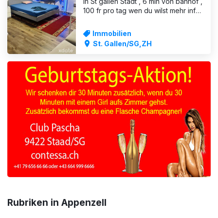
in St gallen Stadt , 6 min von banhof ,
100 fr pro tag wen du wilst mehr info
, Schriben mir per WhatsApp
Diskretion, Sauberkeit und ein
Immobilien
respektvolles Miteinander sind uns
St. Gallen/SG,ZH
sehr wichtig. Nur für seriöse
Personen, die wirklich arbeiten
wollen. ich orientiere Dir b
ANZEIGE
Rubriken in Appenzell