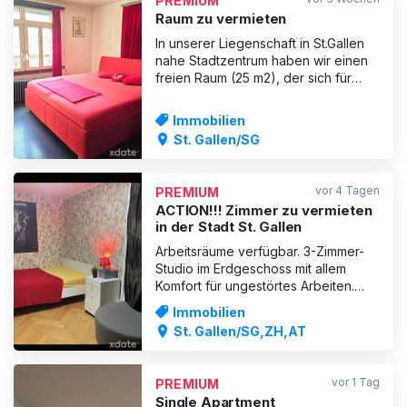
PREMIUM
unmittelbarer Nähe
Raum zu vermieten
In unserer Liegenschaft in St.Gallen
nahe Stadtzentrum haben wir einen
freien Raum (25 m2), der sich für
verschiedene erotische Aktivitäten
eignet. Fr. 700 pro Woche.
Immobilien
Mitbenützung von Bad, Dusche, WC,
St. Gallen/SG
Waschmaschine, Wäschetrockner
und Küche gewährleistet.
Einkaufsmöglichkeiten in der
vor 4 Tagen
PREMIUM
nächsten Umgebu
ACTION!!! Zimmer zu vermieten
in der Stadt St. Gallen
Arbeitsräume verfügbar. 3-Zimmer-
Studio im Erdgeschoss mit allem
Komfort für ungestörtes Arbeiten.
Gute Preise und ein fester
Immobilien
Kundenstamm. Kontaktieren Sie mich,
St. Gallen/SG,ZH,AT
falls Sie Fragen oder Bedenken
haben. Jetzt frei
vor 1 Tag
PREMIUM
Single Apartment