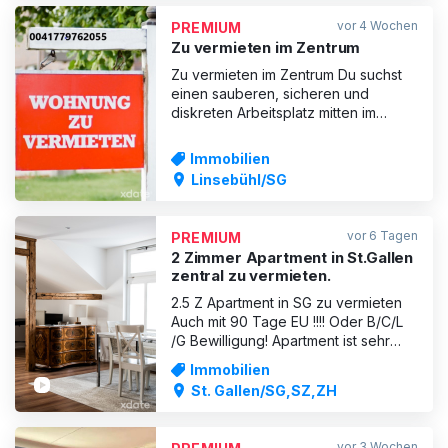
großes Zimmer-700 CHF und ein
vor 4 Wochen
PREMIUM
kleines Zimmer - 600 CHF 1x 1-
Zu vermieten im Zentrum
Zimmer-Wohn
Zu vermieten im Zentrum Du suchst
einen sauberen, sicheren und
diskreten Arbeitsplatz mitten im
Zentrum von St.Gallen? Ich vermiete
eine 3 Zimmerwohnung 2.OG mit
Immobilien
Waschmaschine und Tumbler in der
Linsebühl/SG
Wohnung, mit Bodenheizung,
Bordellbewilligung vorhanden, Miete
pro Monat Fr. 1'850.00. Untermiete
vor 6 Tagen
PREMIUM
ausdrü
2 Zimmer Apartment in St.Gallen
zentral zu vermieten.
2.5 Z Apartment in SG zu vermieten
Auch mit 90 Tage EU !!!! Oder B/C/L
/G Bewilligung! Apartment ist sehr
Zentral (nur wenige Minuten vom
Immobilien
Bahnhof) gelegen Für allein
St. Gallen/SG,SZ,ZH
Benutzung Komplett ausgestattet und
Klimatisiert!! Sehr Diskret und Privat
Parkplätze vor Ort oder Parkhaus in
vor 3 Wochen