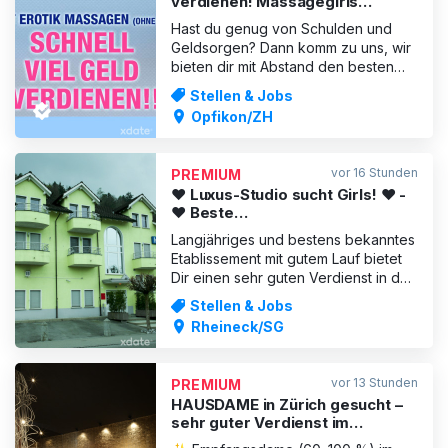
verdienen! Massagegirls
können u
gesucht! tägliche Auszahlung!!
Hast du genug von Schulden und
Geldsorgen? Dann komm zu uns, wir
bieten dir mit Abstand den besten
Verdienst mit leicht erotischen
Stellen & Jobs
Massagen. Tägliche Barauszahlung!
Opfikon/ZH
Verdiene in einer Woche soviel wie
sonst vielleicht in einem Monat.
Anfängerinnen zeigen wir gerne
vor 16 Stunden
PREMIUM
alles, ohne Druck! Ohne Sex! Nur
❤️ Luxus-Studio sucht Girls! ❤️ -
❤️ Beste
Verdienstmöglichkeiten! ❤️
Langjähriges und bestens bekanntes
Etablissement mit gutem Lauf bietet
Dir einen sehr guten Verdienst in der
Schweiz! Bist Du mindestens 18 Jahre
Stellen & Jobs
alt, kommst aus der EU und hast
Rheineck/SG
Spass an Erotik? Dann melde Dich
bei uns! Auch Anfängerinnen sind
herzlich willkommen Bei uns erwartet
vor 13 Stunden
PREMIUM
Dich ein sehr gu
HAUSDAME in Zürich gesucht –
sehr guter Verdienst im
Premium-Studio in Zürich💸