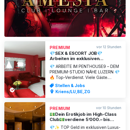
ANZEIGE
vor 12 Stunden
PREMIUM
💎SEX & ESCORT JOB💎
Arbeiten im exklusiven
Penthouse9 Luzern🚀TOP🚀
💎 ARBEITE IM PENTHOUSE9 – DEM
PREMIUM-STUDIO NÄHE LUZERN 💎
🔥 Top-Verdienst. Viele Gäste.
Exklusives Ambiente. 🔥 Du bist
Stellen & Jobs
mindestens 18 Jahre alt, gepflegt,
Kriens/LU,BE,ZG
sympathisch und möchtest in einem
professionellen Umfeld
überdurchschnittlich verdienen?
vor 10 Stunden
PREMIUM
Dann bist du bei uns genau richtig.
💵Dein Erotikjob im High-Class
Das Penthouse9 in
Club💵verdiene 5’000.– bis
10’000.– pro Woche💵
💎✨ TOP Geld im exklusiven Luxus-