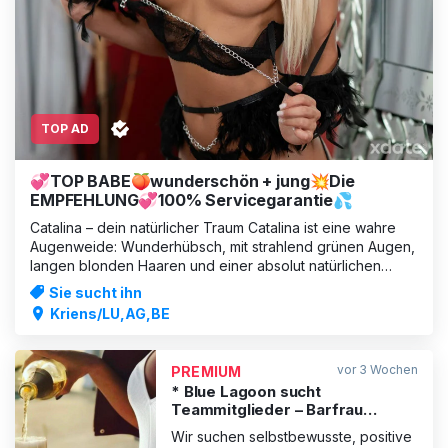
TOP AD
💞TOP BABE🍑wunderschön + jung💥Die
EMPFEHLUNG💞100% Servicegarantie💦
Catalina – dein natürlicher Traum Catalina ist eine wahre
Augenweide: Wunderhübsch, mit strahlend grünen Augen,
langen blonden Haaren und einer absolut natürlichen
Ausstrahlung. Ihre perfekten Naturbrüste und ihr schöner
Sie sucht ihn
Po lassen Männerherzen höher schlagen. Catalina liebt es,
Kriens/LU,AG,BE
dir unvergessliche
vor 3 Wochen
PREMIUM
* Blue Lagoon sucht
Teammitglieder – Barfrau
willkommen! 💸
Wir suchen selbstbewusste, positive