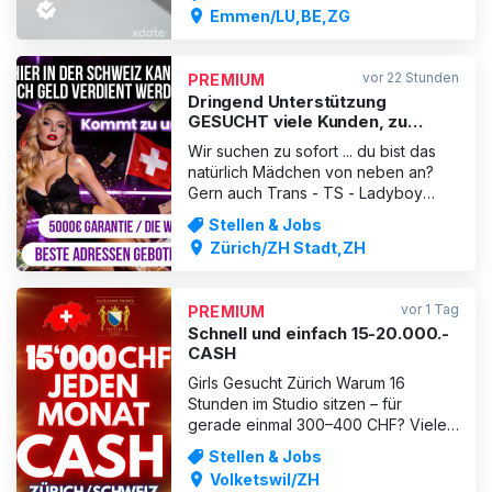
bist zwischen 18 und23 Jahre alt,
Emmen/LU,BE,ZG
gepflegt, selbstbewusst und
möchtest überdurchschnittlich
verdienen? Dann bist du bei uns
vor 22 Stunden
PREMIUM
genau richtig. Das TEENY29 in
Dringend Unterstützung
Emmenbrücke bietet dir ein
GESUCHT viele Kunden, zu
wenig Damen
Wir suchen zu sofort ... du bist das
natürlich Mädchen von neben an?
Gern auch Trans - TS - Ladyboy
MILF - ältere Damen sehr gern
Stellen & Jobs
willkommen! Du möchtest wirklich gut
Zürich/ZH Stadt,ZH
verdienen und suchst eine seriöse,
diskrete Möglichkeit? Dann bist du
hier genau richtig. Wir kümmern uns
vor 1 Tag
PREMIUM
um die Werbung, stellen d
Schnell und einfach 15-20.000.-
CASH
Girls Gesucht Zürich Warum 16
Stunden im Studio sitzen – für
gerade einmal 300–400 CHF? Viele
Ladies kennen das: Du wartest den
Stellen & Jobs
ganzen Tag auf Gäste, verbringst 14–
Volketswil/ZH
16 Stunden im Studio – und am Ende