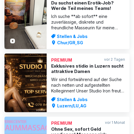
Du suchst einen Erotik-Job?
Werde Teil meines Teams!
Ich suche **ab sofort** eine
zuverlässige, diskrete und
freundliche Masseurin für meine
stilvolle, private Wohnung in **Chur
Stellen & Jobs
oder Bad Ragaz**\. Du möchtest
Chur/GR,SG
selbstständig, in Ruhe und ohne
Stress arbeiten? Dann bist du bei mir
genau richtig\! 💎
vor 2 Tagen
PREMIUM
**Anforderungen:** -
Exklusives stidio in Luzern sucht
Selbstbewusstes Massagetalent -
attraktive Damen
Wir sind fortwährend auf der Suche
nach netten und aufgestellten
Kolleginnen! Unser Studio Iron freut
sich auf jede neue Bewerbung,
Stellen & Jobs
welche mit den unten aufgeführten
Luzern/LU,AG
Unterlagen auf
Studio.iron.2000@gmail.com
eingesendet wird: –
vor 1 Monat
PREMIUM
Bewerbungsfoto(s), – Kurze
Ohne Sex, sofort Geld
Beschreibung Ihrer Person Sie