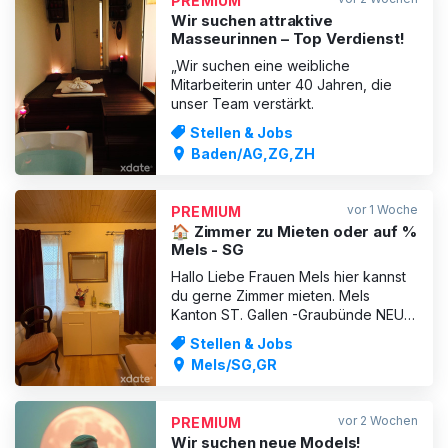
PREMIUM
ist garantiert! Wir helfen bei der
Wir suchen attraktive
Bewilligun
Masseurinnen – Top Verdienst!
„Wir suchen eine weibliche
Mitarbeiterin unter 40 Jahren, die
unser Team verstärkt.
Stellen & Jobs
Baden/AG,ZG,ZH
vor 1 Woche
PREMIUM
🏠 Zimmer zu Mieten oder auf %
Mels - SG
Hallo Liebe Frauen Mels hier kannst
du gerne Zimmer mieten. Mels
Kanton ST. Gallen -Graubünde NEU
NEU NEU 🏠 Privat Diskret ! Eigene
Stellen & Jobs
Parkplatz Wochenmiete : 600 fr In
Mels/SG,GR
Wohnung ausgestattet: Küche mit
Geschirrspüler, Kaffeemaschine, …
Badezimmer mit Badewanne und
vor 2 Wochen
PREMIUM
Dusche Wohnzimmer und 4 Arbei
Wir suchen neue Models!