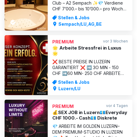
Club – A2 Sempach ✨💎 Verdiene
CHF 7’000.– bis 10’000.– pro Woche
– garantiert! Arbeiten im A2 – The
Stellen & Jobs
Club in Sempach (Luzern), einem der
Sempach/LU,AG,BE
TOP 3 exklusivsten Clubs der
Schweiz. Hier erwarten dich ein
edles Ambiente, treue und
vor 3 Wochen
PREMIUM
zahlungskräftige Stammgäste sowie
🌟 Arbeite Stressfrei in Luxus
eine einm
🌟
❌ BESTE PREISE IN LUZERN
GARANTIERT ❌ ➡ 3O MIN - 150
CHF ➡60 MIN- 250 CHF ARBEITE
STRESSFREI IN LUXUS 🌟
Stellen & Jobs
Mitarbeiterinnen gesucht –
Luzern/LU
Neueröffnung in Luzern 🌟 Für unser
neues Studio „Private Studio Enjoy“
in Luzern suchen wir motivierte und
vor 4 Tagen
PREMIUM
gepflegte Mitarbeiterinnen für die
💰SEX JOB in Luzern💶Everyday
Erotikbranche. 📍 To
CHF 1000.- Cash💶 Diskrete
💎 ARBEITE IM GOLDEN LUZERN–
DEM PREMIUM-STUDIO IN LUZERN