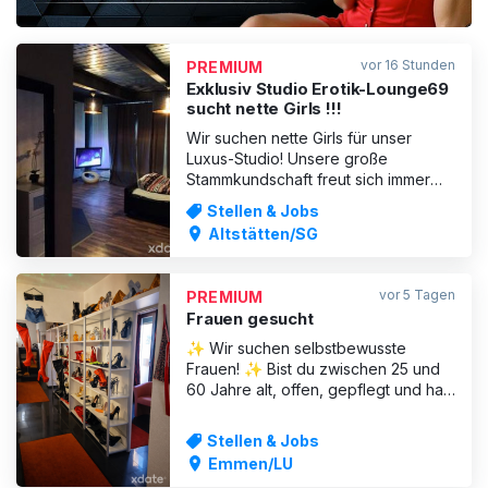
vor 16 Stunden
PREMIUM
Exklusiv Studio Erotik-Lounge69
sucht nette Girls !!!
Wir suchen nette Girls für unser
Luxus-Studio! Unsere große
Stammkundschaft freut sich immer
über neue Gesichter! Sehr gute
Stellen & Jobs
Verdienstmöglichkeiten sind
Altstätten/SG
garantiert! Das Haus bietet: 5 sehr
schöne Arbeitszimmer Küche Großer
Aufenthaltsraum grosse Terrasse
vor 5 Tagen
PREMIUM
WLAN Reichlich eigene Parkplätze
Frauen gesucht
für Dich u
✨ Wir suchen selbstbewusste
Frauen! ✨ Bist du zwischen 25 und
60 Jahre alt, offen, gepflegt und hast
Freude daran, dich selbstbewusst zu
präsentieren? Dann könnte das
Stellen & Jobs
genau das Richtige für dich sein. Bei
Emmen/LU
uns erwartet dich mehr als nur ein