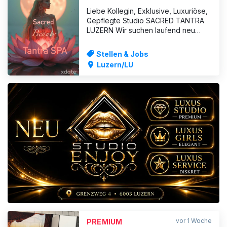
Liebe Kollegin, Exklusive, Luxuriöse,
Gepflegte Studio SACRED TANTRA
LUZERN Wir suchen laufend neu
MODELS! Klasse statt Masse! Super
Verdienst und Klasse Stamm Gäste
Stellen & Jobs
garantiert! Die Tantra Massage
Luzern/LU
kannst Du schnell lernen! Deutch
oder Englisch sprechend erwünscht!
Zimmer mieten pro Woche Flexibel
ANZEIGE
vor 1 Woche
PREMIUM