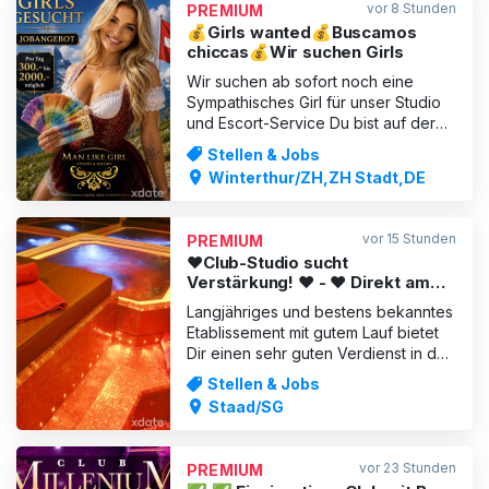
vor 8 Stunden
PREMIUM
Wochenende 18:00–05:00
💰Girls wanted💰Buscamos
chiccas💰Wir suchen Girls
Wir suchen ab sofort noch eine
Sympathisches Girl für unser Studio
und Escort-Service Du bist auf der
Suche nach einer aufregenden
Stellen & Jobs
Möglichkeit, in einem professionellen
Winterthur/ZH,ZH Stadt,DE
Umfeld zu arbeiten und dabei viel
Geld zu verdienen? Wir suchen
hübsche, aufgestellte und
vor 15 Stunden
PREMIUM
sympathische Girls im Alter von 18 bis
❤️Club-Studio sucht
Verstärkung! ❤️ - ❤️ Direkt am
Bodensee! ❤️
Langjähriges und bestens bekanntes
Etablissement mit gutem Lauf bietet
Dir einen sehr guten Verdienst in der
Schweiz! Bist Du mindestens 18 Jahre
Stellen & Jobs
alt, kommst aus der EU und hast
Staad/SG
Spass an Erotik? Dann melde Dich
bei uns! Auch Anfängerinnen sind
herzlich willkommen Bei uns erwartet
vor 23 Stunden
PREMIUM
Dich ein sehr gu