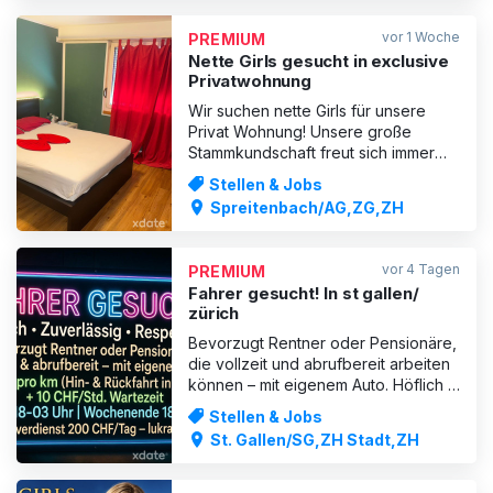
Job: 👉 Eine angenehme, entspannte
und zugleich lustige Atmos
vor 1 Woche
PREMIUM
Nette Girls gesucht in exclusive
Privatwohnung
Wir suchen nette Girls für unsere
Privat Wohnung! Unsere große
Stammkundschaft freut sich immer
über neue Gesichter! Sehr gute
Stellen & Jobs
Verdienstmöglichkeiten sind
Spreitenbach/AG,ZG,ZH
garantiert! Das Haus bietet für die
Frauen: - 3 schöne gut ausgestattete
Arbeitszimmer - Küche zum benutzen
vor 4 Tagen
PREMIUM
- Balkon - kostenloses WLAN - Parkp
Fahrer gesucht! In st gallen/
zürich
Bevorzugt Rentner oder Pensionäre,
die vollzeit und abrufbereit arbeiten
können – mit eigenem Auto. Höflich •
Zuverlässig • Respektvoll Vergütung:
Stellen & Jobs
• 1 CHF pro km (Hin- und Rückfahrt
St. Gallen/SG,ZH Stadt,ZH
inklusive – kein Doppelweg) • 10
CHF pro Stunde Wartezeit
Arbeitszeiten: Mo–Fr 18:00–03:00 Uhr