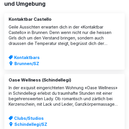
und Umgebung
Kontaktbar Castello
Geile Aussichten erwarten dich in der «Kontaktbar
Castello» in Brunnen. Denn wenn nicht nur die heissen
Girls dich um den Verstand bringen, sondern auch
draussen die Temperatur steigt, begrüsst dich der
Biergarten mit Bergpanorama. Doch auch die scharfen
Ladys wissen ihre Kurven einzusetzen, sodass
Kontaktbars
Brunnen/SZ
Oase Wellness (Schindellegi)
In der exquisit eingerichteten Wohnung «Oase Wellness»
in Schindellegi erlebst du traumhafte Stunden mit einer
begehrenswerten Lady. Ob romantisch und zärtlich bei
Kerzenschein, mit Lack und Leder, Ganzkörpermassage
oder Striptease – in diesem Studio geniesst du ein
unvergessliches Abenteuer mit ein
Clubs/Studios
Schindellegi/SZ