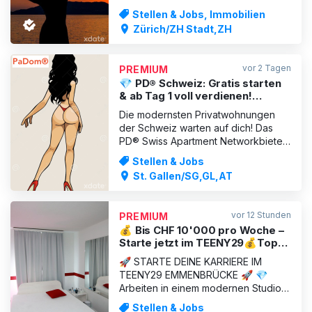
Deutsch sprechend, ein liebes Girl
Stellen & Jobs, Immobilien
mit Spass an Erotik? Dann melde dich
Zürich/ZH Stadt,ZH
noch heute unverbindlich. Tägliche
Barauszahlung, ein kollegiales Team
und eine weibliche CH-Leitung
vor 2 Tagen
PREMIUM
erwarten dich. Auch als
💎 PD® Schweiz: Gratis starten
& ab Tag 1 voll verdienen!
Premium-Apartments
Die modernsten Privatwohnungen
der Schweiz warten auf dich! Das
PD® Swiss Apartment Networkbietet
selbstbestimmten Frauen und
Stellen & Jobs
Transgender-Personen (18+) legale
St. Gallen/SG,GL,AT
Erotik-Jobmöglichkeiten in einer
sicheren, geschmackvollen und
komplett diskreten Umgebung. Wir
vor 12 Stunden
PREMIUM
suchen keine Topmodels, sondern
💰 Bis CHF 10'000 pro Woche –
natürliche,
Starte jetzt im TEENY29💰Top-
Verdienst in Luzern💰
🚀 STARTE DEINE KARRIERE IM
TEENY29 EMMENBRÜCKE 🚀 💎
Arbeiten in einem modernen Studio
mit Schweizer Management. 💎 Du
Stellen & Jobs