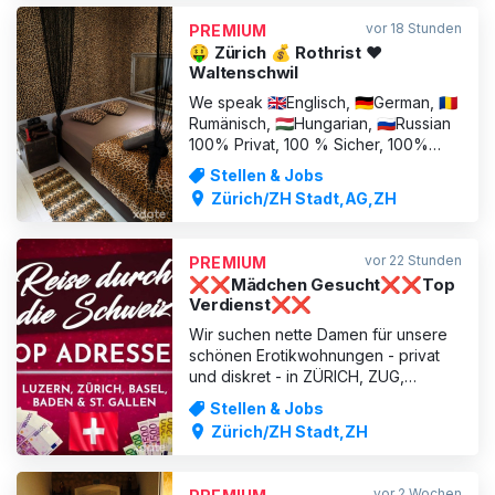
✨ Bester Verdienst im exklusiven
vor 18 Stunden
PREMIUM
VIP-Privatclub der Schweiz ✨ Seit
🤑 Zürich 💰 Rothrist ❤️
über 15 Jahren
Waltenschwil
We speak 🇬🇧Englisch, 🇩🇪German, 🇷🇴
Rumänisch, 🇭🇺Hungarian, 🇷🇺Russian
100% Privat, 100 % Sicher, 100%
Legal, 100% Bargeld SOFORT in der
Stellen & Jobs
Schweiz und auch in Deutschland!
Zürich/ZH Stadt,AG,ZH
Hier wo täglich 40-50 Gäste auf DICH
warten! Verdiene wöchentlich 6000-
7000,- und noch mehr! Exklusive und
vor 22 Stunden
PREMIUM
absolut konkurrenzlose Privat
❌❌Mädchen Gesucht❌❌Top
Verdienst❌❌
Wir suchen nette Damen für unsere
schönen Erotikwohnungen - privat
und diskret - in ZÜRICH, ZUG,
LUZERN, St. GALLEN, BERN Termin-
Stellen & Jobs
Damen, Festdamen, auch
Zürich/ZH Stadt,ZH
internationale Damen, sowie
Anfängerinnen sind bei uns herzlich
willkommen! Täglicher TOP Verdienst
vor 2 Wochen