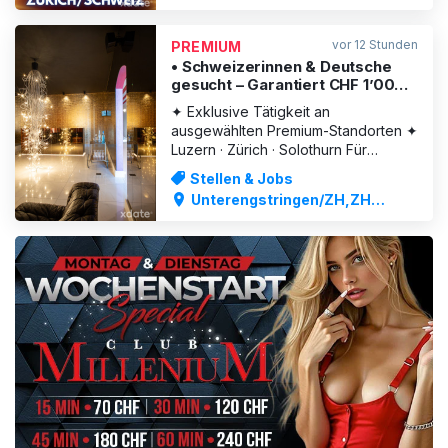
lohnt sich der Aufwand kaum. Deine
Zeit kann deutlich mehr wert sein. In
vor 12 Stunden
PREMIUM
unserem exklusiven V
• Schweizerinnen & Deutsche
gesucht – Garantiert CHF 1’000.–
pro Tag I Zürich
✦ Exklusive Tätigkeit an
ausgewählten Premium-Standorten ✦
Luzern · Zürich · Solothurn Für
renommierte, diskret geführte
Stellen & Jobs
Häuser der gehobenen Klasse
Unterengstringen/ZH,ZH
suchen wir 👉 Ausschliesslich
Stadt,DE
Schweizerinnen & Deutsche die Wert
auf Exklusivität, Sicherheit und ein
respektvolles Umfeld legen. Unsere
Betriebe s
ANZEIGE