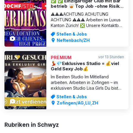
✅ ✅ Einzigartiger Club mit Bar
betrieb 🥃 Top Job -ohne Risiko
🔥300 CHF Stunde
⚠️⚠️⚠️ACHTUNG ACHUTUNG
ACHTUNG ⚠️⚠️⚠️ Arbeiten im Luxus
Kanton Zürich! ❎ Unsere Kontaktbar
wurde komplett neu renoviert und ist
Stellen & Jobs
ein absoluter Diamant im Kanton
Neftenbach/ZH
Zürich ❎ Ab sofort suchen wir
wieder Verstärkung für unser
familiäres Team. Unsere Adresse
vor 13 Stunden
PREMIUM
verfügt über eine sehr grosse Bar,
💃💎Exklusives Studio = 💰viel
sowie einen sepa
Geld Sexy Job💰
Im Besten Studio Im Mittelland
arbeiten. Arbeiten in Zofingen – im
exklusiven Studio Lisa Girls Du bist
attraktiv, charmant und suchst nach
Stellen & Jobs
einem lukrativen Job mit Stil? Dann
Zofingen/AG,LU,ZH
bist du bei uns genau richtig! Unser
exklusives Erotikstudio Lisa Girls in
Zofingen – zentral im Kanton Aargau
gelegen – b
Rubriken in Schwyz