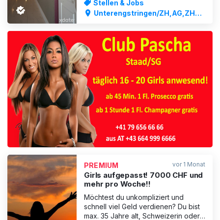
Stellen & Jobs
Dank exklusiver Lage, grosser
Unterengstringen/ZH,AG,ZH
Stammkundschaft und hoher
Stadt
Auslastung bieten wir dir die besten
Voraussetzungen für schnellen,
sicheren und hohen Verdienst. Bei
uns steh
ANZEIGE
vor 1 Monat
PREMIUM
Girls aufgepasst! 7000 CHF und
mehr pro Woche!!
Möchtest du unkompliziert und
schnell viel Geld verdienen? Du bist
max. 35 Jahre alt, Schweizerin oder