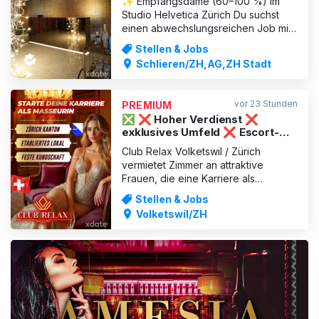
✨ Empfangsdame (60–100 %) im
Studio Helvetica Zürich Du suchst
einen abwechslungsreichen Job mit
Stil, Verantwortung und sehr guter
Stellen & Jobs
Bezahlung? Dann werde Teil unseres
Schlieren/ZH,AG,ZH Stadt
Teams im Studio Helvetica in Zürich –
einem etablierten Premium-Studio mit
exklusivem Ambiente und
vor 23 Stunden
PREMIUM
internationaler Kundschaft. Bei u
❎ ❌ Hoher Verdienst ❌
exklusives Umfeld ❌ Escort-
Jobmöglichkeiten ❌ ❎
Club Relax Volketswil / Zürich
vermietet Zimmer an attraktive
Frauen, die eine Karriere als
Masseurin anstreben. Wir bieten gute
Stellen & Jobs
Wohnbedingungen mit Küche und
Volketswil/ZH
Waschküche. Legale Tätigkeit – wir
kümmern uns um alle notwendigen
Dokumente. Warme und freundliche
Atmosphäre, etabliertes Lokal mit
fester