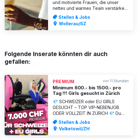
und motivierte Frauen, die unser
nettes und warmes Team verstärken
möchten. Wenn du einen Arbeitsplatz
Stellen & Jobs
suchst, an dem du dich unterstützt,
Wollerau/SZ
geschätzt und wirklich wohlfühlst,
bist du bei uns genau richtig! 💖 Was
wir bieten: * Fixes Monatsgehalt –
sichere und stabi
Folgende Inserate könnten dir auch
gefallen:
vor 11 Stunden
PREMIUM
Minimum 600.- bis 1500.- pro
Tag !!! Girls gesucht in Zürich
💎 SCHWEIZER oder EU GIRLS
GESUCHT – TOP VIP-NEBENJOB
ODER VOLLZEIT IN ZÜRICH 💎 Du
möchtest in wenigen Stunden 1000
Stellen & Jobs
Franken verdienen und nicht den
Volketswil/ZH
ganzen Tag auf Kundschaft warten?
Dann bist du bei uns genau richtig.