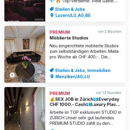
💎 🔥 Top-Verdienst. Viele Gäste.
Exklusives Ambiente. 🔥 Du bist
Stellen & Jobs
mindestens 18 Jahre alt, gepflegt,
Luzern/LU,AG,BE
sympathisch und möchtest in einem
professionellen Umfeld
überdurchschnittlich verdienen?
vor 2 Wochen
PREMIUM
Dann bist du bei uns genau richtig.
Möblierte Studios
Das Golden Luzern
Neu eingerichtete möblierte Studios
zum selbstständigen Arbeiten. Miete
pro Woche ab CHF 400.- . Die
Studios haben alle eine eigene
Küche und Bad inkl.. TV (inkl.
Stellen & Jobs, Immobilien
NETFLIX), WLAN und Waschküche. In
Menziken/AG,LU
unmittelbarer Nähe vom Bahnhof und
Einkaufsmöglichkeiten. Im Haus
arbeiten mehrere Frauen selbständig
vor 13 Stunden
PREMIUM
u
💰SEX JOB in Zürich💶Everyday
CHF 1000.- Cash💶Luxury Place
💰
Arbeite im TOP exklusiven STUDIO in
ZÜRICH Unser sehr gut laufendes
PREMIUM-STUDIO zählt zu den
erfolgreichsten Adressen in Zürich.