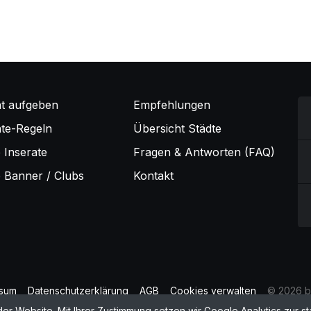
at aufgeben
Empfehlungen
ate-Regeln
Übersicht Städte
 Inserate
Fragen & Antworten (FAQ)
e Banner / Clubs
Kontakt
ssum
Datenschutzerklärung
AGB
Cookies verwalten
© 2026 b
 Website. Mit Ihrer Zustimmung setzen wir Google Analytics zur sta