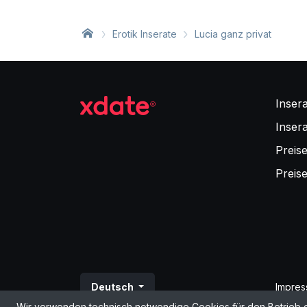
Erotik Inserate
Lucia ganz privat
Inser
Inser
Preise
Preis
Deutsch
Impre
Wir verwenden technisch notwendige Cookies für den Betrieb der