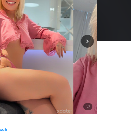
1/7
isch