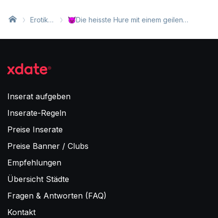
Erotik
😈Die heisste Hure mit einem geilen
Inserat
Riesenarsch und riesigen Titten. 😈😋
e
Inserat aufgeben
Inserate-Regeln
Preise Inserate
Preise Banner / Clubs
Empfehlungen
Übersicht Städte
Fragen & Antworten (FAQ)
Kontakt