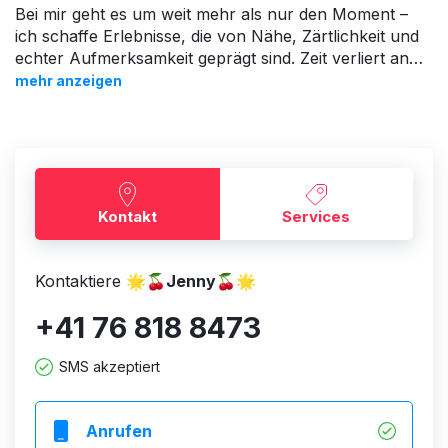
Bei mir geht es um weit mehr als nur den Moment –
ich schaffe Erlebnisse, die von Nähe, Zärtlichkeit und
echter Aufmerksamkeit geprägt sind. Zeit verliert an
Bedeutung, wenn man sich fallen lassen kann und
mehr anzeigen
einfach geniesst.
Ich lege grossen Wert auf Niveau, Diskretion und ein
gepflegtes Miteinander. Wenn du ein stilvoller Mann
bist, der das Besondere zu schätzen weiß und Wert
auf Qualität statt Quantität legt, werden wir uns auf
Kontakt
Services
Anhieb verstehen.
Erlaube dir eine Auszeit vom Alltag und tauche ein in
Kontaktiere
🌟🍒Jenny🍒🌟
eine Welt voller Ruhe, Genuss und exklusiver
+41 76 818 8473
Augenblicke…
Und wenn die Verbindung stimmt, wird daraus
vielleicht etwas, das man gerne wiederholt 🌟🍒
SMS akzeptiert
Anrufen