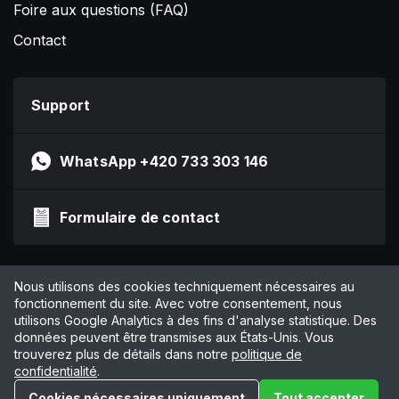
Foire aux questions (FAQ)
Contact
Support
WhatsApp +420 733 303 146
Formulaire de contact
Impressum
Nous utilisons des cookies techniquement nécessaires au
Politique de confidentialité
fonctionnement du site. Avec votre consentement, nous
utilisons Google Analytics à des fins d'analyse statistique. Des
CGV
données peuvent être transmises aux États-Unis. Vous
Gérer les cookies
trouverez plus de détails dans notre
politique de
confidentialité
.
© 2026 by Online Marketing Solutions AG
Cookies nécessaires uniquement
Tout accepter