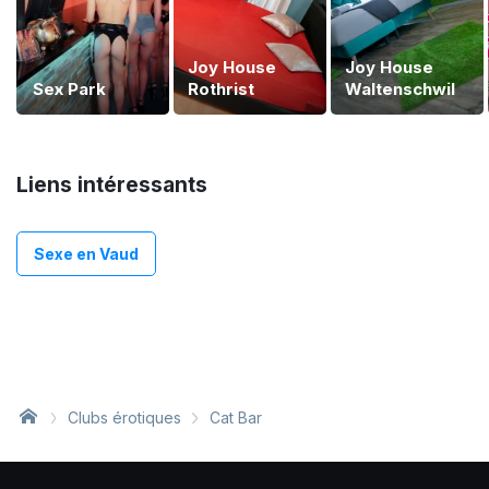
Joy House
Joy House
Sex Park
Rothrist
Waltenschwil
Liens intéressants
Sexe en Vaud
Clubs érotiques
Cat Bar