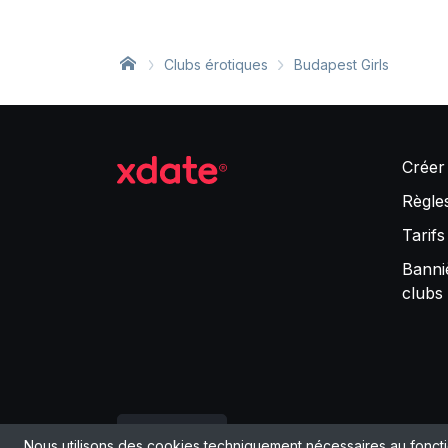
Clubs érotiques
Budapest Girls
Créer
Règles
Tarifs
Banni
clubs
Français
Impre
Nous utilisons des cookies techniquement nécessaires au fonct