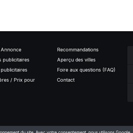
 Annonce
Recommandations
 publicitaires
Aperçu des villes
 publicitaires
Foire aux questions (FAQ)
ères / Prix pour
Contact
ssum
Politique de confidentialité
CGV
Gérer les cookies
© 202
ionnement du site. Avec votre consentement, nous utilisons Google