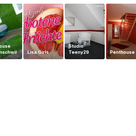
ouse
Studio
nschwil
Lisa Girls
Teeny29
Penthouse