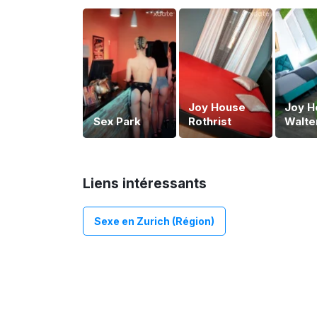
Joy House
Joy H
Sex Park
Rothrist
Walte
Liens intéressants
Sexe en Zurich (Région)