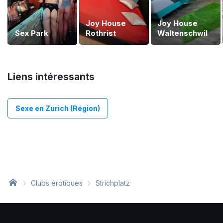
Joy House
Joy House
Sex Park
Rothrist
Waltenschwil
Liens intéressants
Sexe en Zurich (Région)
Clubs érotiques
Strichplatz