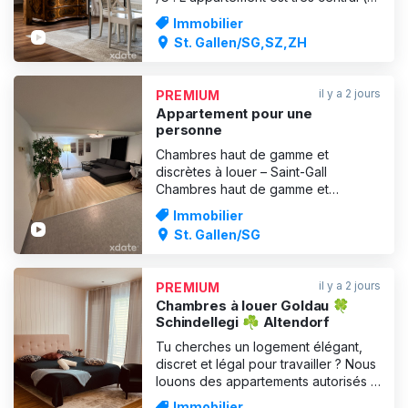
quelques minutes de la gare). A
Immobilier
utiliser seul Entièrement équipé et
St. Gallen/SG,SZ,ZH
climatisé ! Très discret et privé
Parking sur place ou parking à
proximité immédiate Loyer
il y a 2 jours
PREMIUM
hebdomadaire 800 sfr Po
Appartement pour une
personne
Chambres haut de gamme et
discrètes à louer – Saint-Gall
Chambres haut de gamme et
discrètes à louer, à 10 minutes de la
Immobilier
gare de Saint-Gall. Je recherche des
St. Gallen/SG
personnes souhaitant louer une
chambre pour travailler et vivre dans
une ambiance privée. Possibilité de
il y a 2 jours
PREMIUM
location à la chambre. Tout est à
Chambres à louer Goldau 🍀
Schindellegi ☘️ Altendorf
Tu cherches un logement élégant,
discret et légal pour travailler ? Nous
louons des appartements autorisés à
Goldau et à Bâle, parfaits pour les
Immobilier