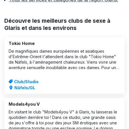
Découvre les meilleurs clubs de sexe à
Glaris et dans les environs
Tokio Home
De magnifiques dames européennes et asiatiques
d'Extrême-Orient t'attendent dans le club "Tokio Home"
de Näfels, à l'aménagement chaleureux. Viens vivre une
aventure sensuelle inoubliable avec ces dames. Pour un
tête-à-tête en toute intimité, installe-toi confortablement
dans l'une des chambres avec
Club/Studio
Näfels/GL
Models4you V
En visitant le club "Models4you V" à Glaris, tu laisseras le
quotidien derrière toi ! Dans ce studio, une grande oasis
de jeu s'offre à toi pour des jeux SM érotiques avec une
dominatrice torride ou une esclave soumise. Le donjon