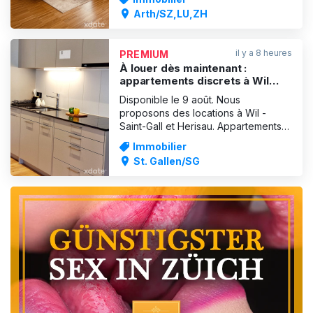
dames indépendantes et les TS/TV
Arth/SZ,LU,ZH
dans le domaine érotique. -
Appartements entièrement meublés
avec style. - Climatisation, WLAN
il y a 8 heures
PREMIUM
rapide, coffre-fort - Ména
À louer dès maintenant :
appartements discrets à Wil
(Saint-Gall) et à Herisau.
Disponible le 9 août. Nous
proposons des locations à Wil -
Saint-Gall et Herisau. Appartements
propres et discrets pour des
Immobilier
massages et des services érotiques.
St. Gallen/SG
Bienvenues : Européennes,
Asiatiques et Latines. Divers beaux
appartements bien entretenus.
Situation centrale et possibilités de
reven
PUBLICITÉ