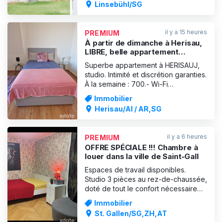
Linsebühl/SG
avec chauffage au sol et autorisation
d'exploitation de salon de massage,
loyer mensuel de 1 8
il y a 15 heures
PREMIUM
À partir de dimanche à Herisau,
LIBRE, belle appartement
érotique, seule !
Superbe appartement à HERISAUJ,
studio. Intimité et discrétion garanties.
À la semaine : 700.- Wi-Fi
Renseignements : 079 787 53 74
Immobilier
Herisau/AI / AR,SG
il y a 6 heures
PREMIUM
OFFRE SPÉCIALE !!! Chambre à
louer dans la ville de Saint-Gall
Espaces de travail disponibles.
Studio 3 pièces au rez-de-chaussée,
doté de tout le confort nécessaire
pour travailler en toute tranquillité.
Immobilier
Tarifs avantageux et clientèle fidèle.
St. Gallen/SG,ZH,AT
N'hésitez pas à me contacter si vous