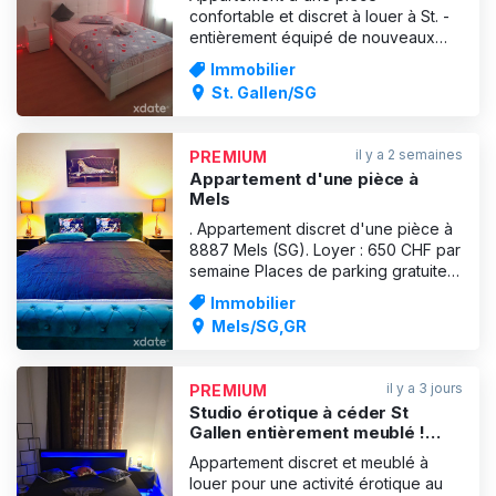
confortable et discret à louer à St. -
entièrement équipé de nouveaux
meubles -lit très confortable -
Immobilier
serviettes et draps de lit -très proche
St. Gallen/SG
du centre ville Si vous avez des
questions, n'hésitez pas à me
contacter par sms ou whatsapp à
il y a 2 semaines
PREMIUM
0041782272530
Appartement d'une pièce à
Mels
. Appartement discret d'une pièce à
8887 Mels (SG). Loyer : 650 CHF par
semaine Places de parking gratuites
juste devant la porte. Sonnette
Immobilier
individuelle. Pas de quartier chaud !
Mels/SG,GR
Adresse discrète ! À proximité de la
Principauté du Liechtenstein, d'où
une clientèle aisée. Nous pouvons
il y a 3 jours
PREMIUM
vous a
Studio érotique à céder St
Gallen entièrement meublé !
Peut commencer
Appartement discret et meublé à
immédiatement !
louer pour une activité érotique au