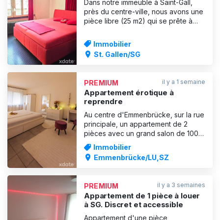
Dans notre immeuble à Saint-Gall,
près du centre-ville, nous avons une
pièce libre (25 m2) qui se prête à
diverses activités érotiques. Fr. 700
par semaine. Utilisation commune de
Immobilier
la salle de bain, de la douche, des
St. Gallen/SG
toilettes, de la machine à laver, du
sèche-linge et de la cuisine.
Possibilités d'ac
il y a 1 semaine
PREMIUM
Appartement érotique à
reprendre
Au centre d'Emmenbrücke, sur la rue
principale, un appartement de 2
pièces avec un grand salon de 100
mètres carrés est disponible. Lave-
Immobilier
linge et sèche-linge privés
Emmenbrücke/LU,SZ
L'appartement est entièrement
équipé, tout est négociable. Loyer : 3
570 par mois Pas de frais de
il y a 3 semaines
PREMIUM
résiliation ! Appartement autori
Appartement de 1 pièce à louer
à SG. Discret et accessible
Appartement d'une pièce