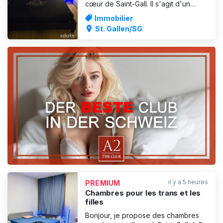
cœur de Saint-Gall. Il s'agit d'un
appartement de trois pièces
Immobilier
entièrement meublé situé dans le
St. Gallen/SG
centre-ville de Saint-Gall,
L'appartement dispose d'une
autorisation 24 heures sur 24. Lave-
linge intégré dans l'appartement.
Montant
PUBLICITÉ
il y a 5 heures
PREMIUM
Chambres pour les trans et les
filles
Bonjour, je propose des chambres