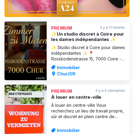
il y a 11 heures
PREMIUM
✨Un studio discret à Coire pour
les dames indépendantes ✨
✨ Studio discret à Coire pour dames
indépendantes ✨ 📍
Rossbodenstrasse 15, 7000 Coire -
Zone industrielle Dans une
Immobilier
atmosphère élégante et calme, nous
Chur/GR
te proposons une chambre
confortable à louer. ✨ Ce qui
t'attend : - Environnement discret et
il y a 4 semaines
PREMIUM
agréable - Douche & salle de bain -
À louer en centre-ville
cuisine, machine à
À louer en centre-ville Vous
recherchez un lieu de travail propre,
sûr et discret en plein centre de
Saint-Gall ? Je loue un appartement
de 3 pièces au 2e étage, équipé
Immobilier
d'un lave-linge et d'un sèche-linge,