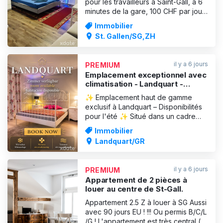
pour les travailleurs à Saint-Gall, à 6
minutes de la gare, 100 CHF par jour.
Si tu souhaites plus d'informations,
Immobilier
écris-moi sur WhatsApp. La
St. Gallen/SG,ZH
discrétion, la propreté et le respect
mutuel sont très importants pour
nous. Uniquement pour les
il y a 6 jours
PREMIUM
personnes sérieuses qui souh
Emplacement exceptionnel avec
climatisation - Landquart -
Grisons !
✨ Emplacement haut de gamme
exclusif à Landquart – Disponibilités
pour l'été ✨ Situé dans un cadre
attrayant et facilement accessible à
Immobilier
Landquart, notre emplacement haut
Landquart/GR
de gamme bien établi dispose
encore de quelques chambres libres
pour les semaines à venir et tout au
il y a 6 jours
PREMIUM
long de l'été. Les locaux s
Appartement de 2 pièces à
louer au centre de St-Gall.
Appartement 2.5 Z à louer à SG Aussi
avec 90 jours EU ! !!! Ou permis B/C/L
/G ! L'appartement est très central (à