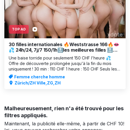
TOP AD
30 filles internationales 🔥Weststrasse 166🔥👄
💦 24h/24, 7j/7 150/1h🔝les meilleures filles 🔝☎️
📞🔥
Une baise torride pour seulement 150 CHF l'heure 💦
Offre de découverte prolongée jusqu'à la fin du mois
uniquement ! 30 min : 110 CHF 1 heure : 150 CHF Seuls les
services standard sont inclus ! (Cunnilingus, fellation, 69,
Femme cherche homme
sexe AVEC préservatif, facesitting, massage)
Zürich/ZH Ville,ZG,ZH
www.villa166.ch 8003 Zuric
Malheureusement, rien n'a été trouvé pour les
filtres appliqués.
Maintenant, la publicité elle-même, à partir de CHF 10!
Ici, vous pouvez rechercher votre annonce: