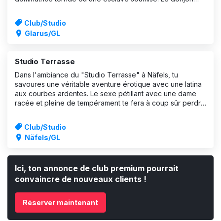
t'offre tout ce que ton cœur SM peut désirer. Entre et
savoure le plai
Club/Studio
Glarus/GL
Studio Terrasse
Dans l'ambiance du "Studio Terrasse" à Näfels, tu
savoures une véritable aventure érotique avec une latina
aux courbes ardentes. Le sexe pétillant avec une dame
racée et pleine de tempérament te fera à coup sûr perdre
la tête, à toi et à ton sexe ! La discrétion est assurée : une
terrasse cachée per
Club/Studio
Näfels/GL
Ici, ton annonce de club premium pourrait
convaincre de nouveaux clients !
Réserver maintenant